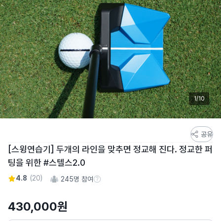
1/10
스
공유
토
[스윙연습기] 두개의 라인을 맞추면 정교해 진다. 정교한 퍼
어
팅을 위한 #스텔스2.0
스
토
4.8
(
20
)
245
명 참여
참여 수 정보
리
상
430,000
원
세