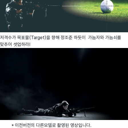
저격수가 목표물(Target)을 향해 정조준 하듯이 가늠자와 가늠쇠를
맞추어 셋업하라!
* 이전버전의 다른모델로 좔영된 영상입니다.