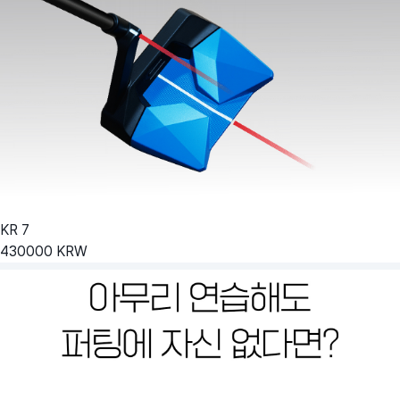
KR
7
430000
KRW