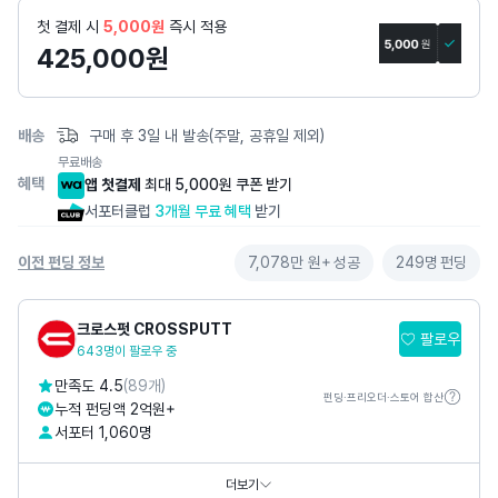
페
첫 결제 시
5,000원
즉시 적용
이
425,000
원
지
배송
구매 후 3일 내 발송(주말, 공휴일 제외)
무료배송
혜택
앱 첫결제
최대 5,000원 쿠폰 받기
서포터클럽
3개월 무료 혜택
받기
이전 펀딩 정보
7,078만 원+
성공
249명
펀딩
크로스펏 CROSSPUTT
팔로우
643명이 팔로우 중
만족도 4.5
(89개)
펀딩·프리오더·스토어 합산
누적 펀딩액 2억원+
서포터 1,060명
카카오톡채널
@
CROSSPUTT
홈페이지
https://www.crossputt.com
더보기
https://www.crossputt.com/