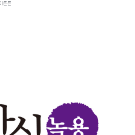
아이튼튼
wadiz NEXT BRAND
와디즈 블로그
공
와디즈 파트너 서비스
브랜드 스토리
이
IP 라이선스 사업 신청
브랜드 슬로건
보
와디즈 스쿨
협력 프로그램
와디
도움말센터
와디즈 어워즈
채
서포터클럽 멤버십
성공 프로젝트