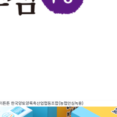
아이튼튼
한국양토양록축산업협동조합(농협안심녹용)