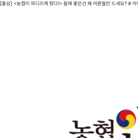
[홍삼] <농협이 와디즈에 떴다!> 몸에 좋은건 왜 어른들만 드세요? # 
친구
와디즈 에디션
메이커센터