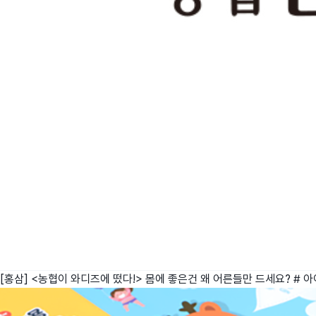
[홍삼] <농협이 와디즈에 떴다!> 몸에 좋은건 왜 어른들만 드세요? # 