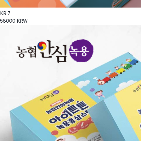
KR
7
58000
KRW