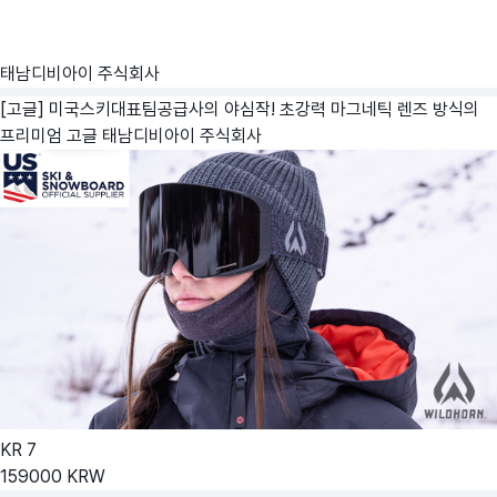
태남디비아이 주식회사
[고글] 미국스키대표팀공급사의 야심작! 초강력 마그네틱 렌즈 방식의
프리미엄 고글
태남디비아이 주식회사
KR
7
159000
KRW