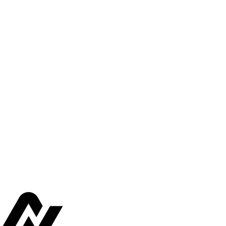
wadiz NEXT BRAND
와디즈 블로그
공
와디즈 파트너 서비스
브랜드 스토리
이
IP 라이선스 사업 신청
브랜드 슬로건
보
와디즈 스쿨
협력 프로그램
와디
도움말센터
와디즈 어워즈
채
서포터클럽 멤버십
성공 프로젝트