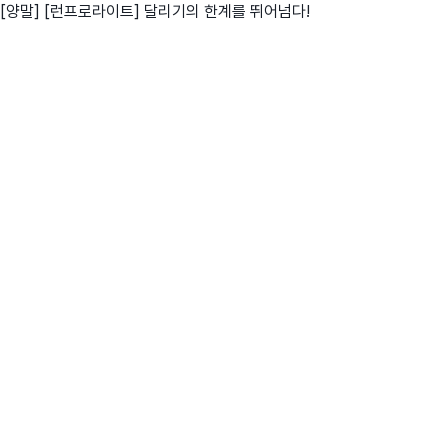
[양말] [런프로라이트] 달리기의 한계를 뛰어넘다!
친구
와디즈 에디션
메이커센터