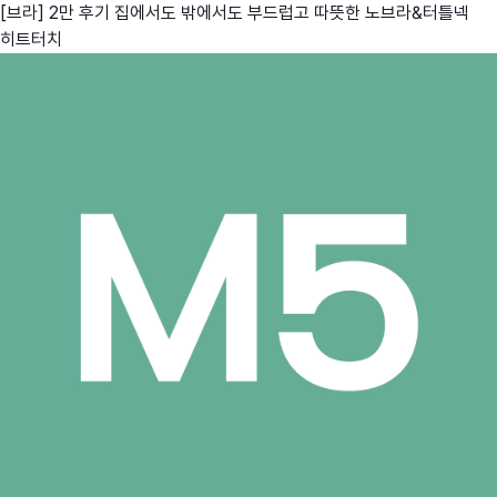
[브라] 2만 후기 집에서도 밖에서도 부드럽고 따뜻한 노브라&터틀넥
히트터치