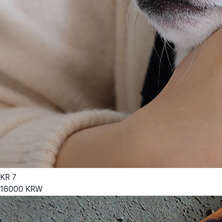
KR
7
16000
KRW