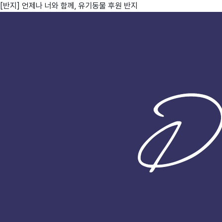
[반지] 언제나 너와 함께, 유기동물 후원 반지
친구
와디즈 에디션
메이커센터