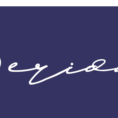
wadiz NEXT BRAND
와디즈 블로그
공
와디즈 파트너 서비스
브랜드 스토리
이
IP 라이선스 사업 신청
브랜드 슬로건
보
와디즈 스쿨
협력 프로그램
와디
도움말센터
와디즈 어워즈
채
서포터클럽 멤버십
성공 프로젝트