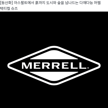
[등산화] 아스팔트에서 흙까지 도시와 숲을 넘나드는 다재다능 머렐
택티컬 슈즈