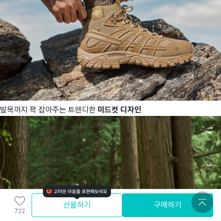
발목까지 꽉 잡아주는 트렌디한
미드컷 디자인
선물하기
구매하기
722