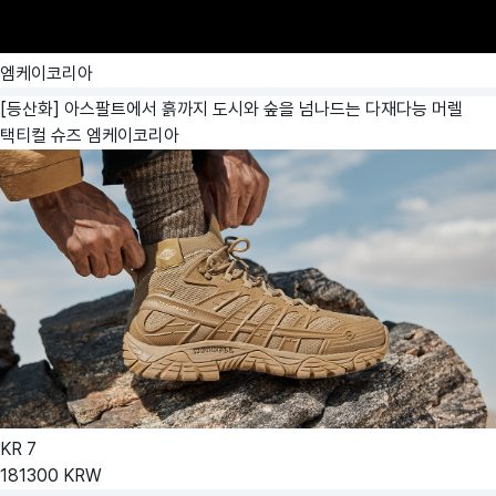
엠케이코리아
[등산화] 아스팔트에서 흙까지 도시와 숲을 넘나드는 다재다능 머렐
택티컬 슈즈
엠케이코리아
KR
7
181300
KRW