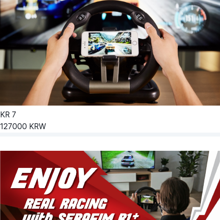
KR
7
127000
KRW