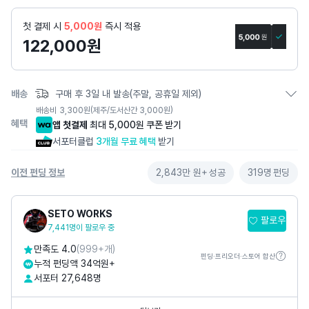
세
페
첫 결제 시
5,000원
즉시 적용
이
122,000
원
지
배송
구매 후 3일 내 발송(주말, 공휴일 제외)
배송비
3,300
원
(제주/도서산간 3,000원)
혜택
앱 첫결제
최대 5,000원 쿠폰 받기
서포터클럽
3개월 무료 혜택
받기
이전 펀딩 정보
2,843만 원+
성공
319명
펀딩
SETO WORKS
팔로우
7,441명이 팔로우 중
만족도 4.0
(999+개)
펀딩·프리오더·스토어 합산
누적 펀딩액 34억원+
서포터 27,648명
카카오톡채널
@
setoworks