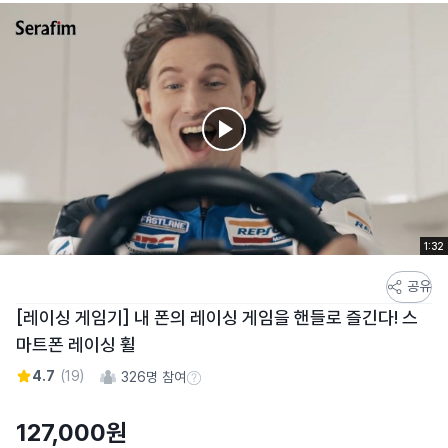
1:32
스
공유
토
[레이싱 게임기] 내 폰의 레이싱 게임을 핸들로 즐긴다! 스
어
마트폰 레이싱 휠
스
토
4.7
(
19
)
326
명 참여
참여 수 정보
리
상
127,000
원