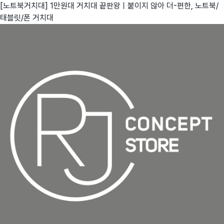
[노트북거치대] 1만원대 거치대 끝판왕ㅣ붙이지 않아 더-편한, 노트북/
태블릿/폰 거치대