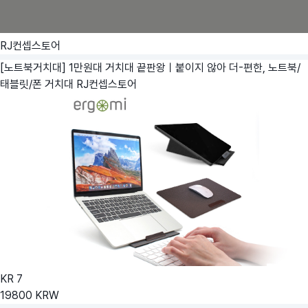
RJ컨셉스토어
[노트북거치대] 1만원대 거치대 끝판왕ㅣ붙이지 않아 더-편한, 노트북/
태블릿/폰 거치대
RJ컨셉스토어
KR
7
19800
KRW