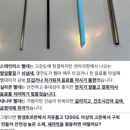
스테인리스 빨대
는 고강도에 청결하지만 연마과정에서 나오는
발암물질
과
쇠냄새.
열전도가 빨라 매우 뜨겁거나 찬 음료를 마실때
빨대마저 금방
뜨겁거나 차가워져 음료를 마시기 불편
했습니다.
실리콘 빨대
는 안전하고 휴대성이 좋지만
먼지가 잘붙고 잘휘어서
음료를 저어먹기 힘들었습니다.
대나무 빨대
는 가볍지만 건습이 반복되면
갈라지고, 건조시간이 길며,
곰팡이에 취약
했습니다.
그렇다면
환경호르몬에서 자유롭고 1200도 이상의 고온에서 구워
만들어 안전성 높은 소재,
세라믹
을 활용하면 어떨까요?