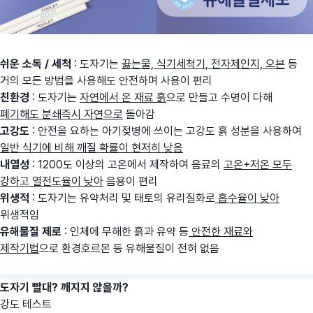
쉬운 소독 / 세척
: 도자기는
끓는물, 식기세척기, 전자제인지, 오븐
등
거의 모든 방법을 사용해도 안전하며 사용이 편리
친환경
: 도자기는
자연에서 온 재료 흙
으로 만들고 수명이 다해
폐기해도 분쇄즉시 자연으로
돌아감
고강도
: 안전을 요하는 아기젖병에 쓰이는 고강도 흙 성분을 사용하여
일반 식기에 비해 깨질 확률이 현저히 낮음
내열성
: 1200도 이상의 고온에서 제작하여 음료의
고온+저온 모두
강하고 열전도율이 낮아
음용이 편리
위생적
: 도자기는 유약처리 및 태토의 유리질화로
흡수율이 낮아
위생적임
유해물질 제로
: 인체에 무해한 흙과 유약 등
안전한 재료와
제작기법
으로 환경호르몬 등 유해물질이 전혀 없음
도자기 빨대? 깨지지 않을까?
강도 테스트