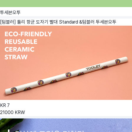
투세븐오투
[텀블러] 툴리 항균 도자기 빨대 Standard &텀블러
투세븐오투
KR
7
21000
KRW