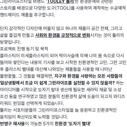
그린라이프스타일 브랜드 '
TOOLEY 툴리
'는 환경문제와 관련된
스토리를 배경으로 다양한 도구(TOOL)를 사용하여 제작하는 수공예적
핸드메이드 제품을 추구합니다.
단지 감각적인 디자인에 머물지 않고 하나의 제품이 공간 전체, 그리고
삶을 즐겁게 만들고
사회와 환경을 긍정적으로 변화
시키는 것이 툴리의
방향입니다.
프로젝트 진행 동기 및 목적
플라스틱이 미세플라스틱이 되어 먹이사슬에 의해 나의 몸 속으로 다시
들어와 쌓인다는 내용의 기사를 보고 시작한 친환경적인 고민. 그런 고민
후 플라스틱 빨대를 대신해 나와있는 제품들을 사용할 때 나타난
불편함들. 그 것들을 해결하면,
지구와 환경을 사랑하는 모든 사람들이
일상생활에서 조금 더 쉽게 그린라이프를 실천할 수 있지 않을까?
하는
아이디어를 시작으로 도자기 발대 생산에 필요한 세라믹 재료 및 소성
조건 등을 연구하였고 많은 분들의 친환경적 삶에 도움이 되고자 와디즈
리워드 펀딩을 선택하게 되었습니다.
툴리는 서포터분들의 그린라이프스타일을 늘 응원하고 친환경적인
움직임이 확산되도록 노력할 것입니다.
반영구 재사용
이 가능한 5가지
친환경 '도자기 빨대'