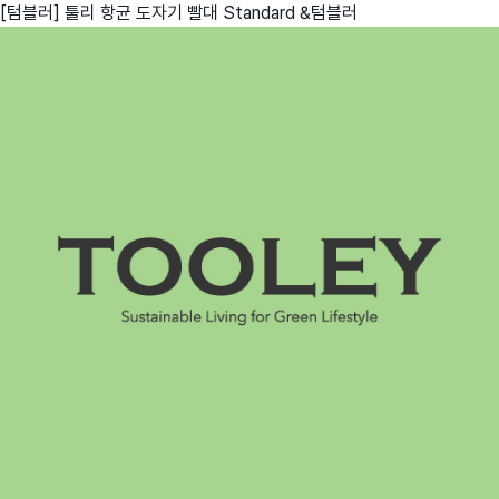
[텀블러] 툴리 항균 도자기 빨대 Standard &텀블러