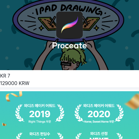
KR
7
129000
KRW