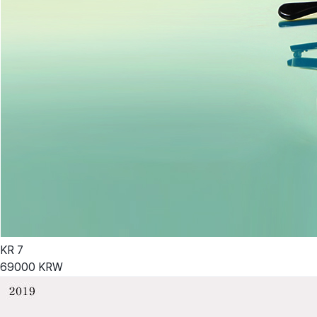
KR
7
69000
KRW