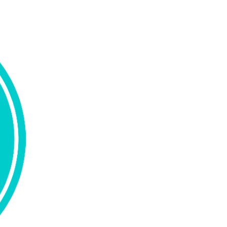
wadiz NEXT BRAND
와디즈 블로그
공
와디즈 파트너 서비스
브랜드 스토리
이
IP 라이선스 사업 신청
브랜드 슬로건
보
와디즈 스쿨
협력 프로그램
와디
도움말센터
와디즈 어워즈
채
서포터클럽 멤버십
성공 프로젝트