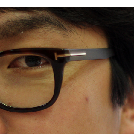
wadiz NEXT BRAND
와디즈 블로그
공
와디즈 파트너 서비스
브랜드 스토리
이
IP 라이선스 사업 신청
브랜드 슬로건
보
와디즈 스쿨
협력 프로그램
와디
도움말센터
와디즈 어워즈
채
서포터클럽 멤버십
성공 프로젝트