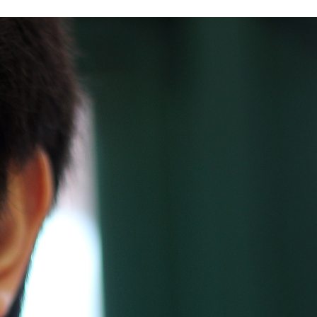
지사항
벤트
new
도자료
즈 IR
용