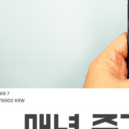
KR
7
16900
KRW