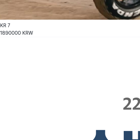
KR
7
1890000
KRW