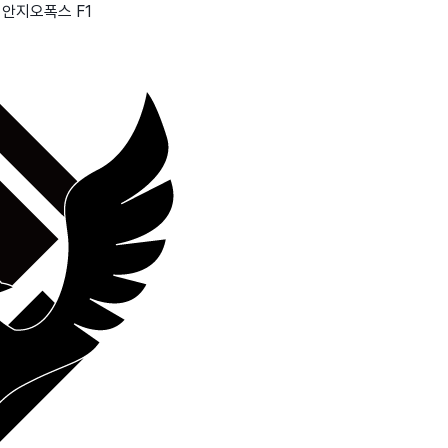
 안지오폭스 F1
wadiz NEXT BRAND
와디즈 블로그
공
와디즈 파트너 서비스
브랜드 스토리
이
IP 라이선스 사업 신청
브랜드 슬로건
보
와디즈 스쿨
협력 프로그램
와디
도움말센터
와디즈 어워즈
채
서포터클럽 멤버십
성공 프로젝트