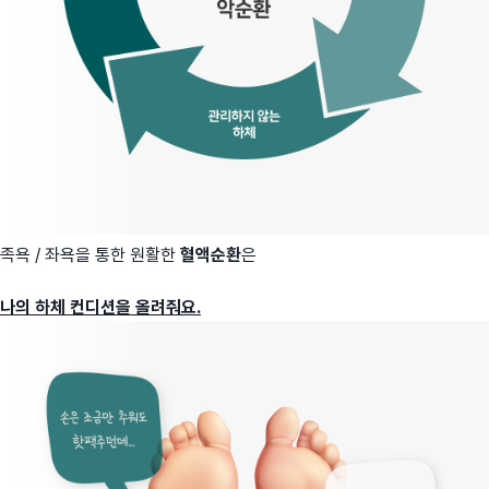
족욕 / 좌욕을 통한 원활한
혈액순환
은
나의 하체 컨디션을 올려줘요.