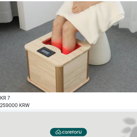
KR
7
259000
KRW