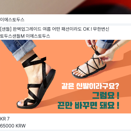
이에스토두스
[샌들] 완벽업그레이드 여름 어떤 패션이라도 OK ! 무한변신
토두스샌들M
이에스토두스
KR
7
65000
KRW