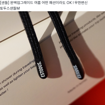
[샌들] 완벽업그레이드 여름 어떤 패션이라도 OK ! 무한변신
토두스샌들M