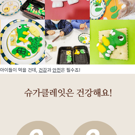
아이들이 먹을 건데,
건강
과
안전
은 필수죠!