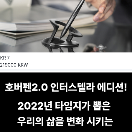
KR
7
219000
KRW