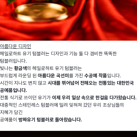
아름다운 디자인
헤일로하트 유기 텀블러는 디자인과 기능 둘 다 겸비한 똑똑한
텀블러입니다.
빛나는
황금색
의 헤일로하트 유기 텀블러는
부드럽게 라운딩 된
아름다운 곡선미
를 가진
수공예 작품
입니다.
시간이 지나도 변치 않고
시대를 뛰어넘어 전해오는 전통있는 대한민국
공예품입니다.
전통 식기로 쓰이던 유기가
이제 우리 일상 속으로 한걸음 다가왔습니다.
대중적인 스테인레스 텀블러에 밀려 잊혀져 갔던 우리 조상님들의
지혜가 담긴
공예품이
방짜유기 텀블러로 돌아왔습니다.