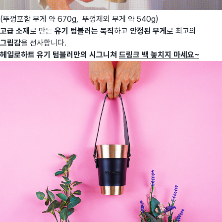
(뚜껑포함 무게 약 670g, 뚜껑제외 무게 약 540g)
고급 소재
로 만든
유기 텀블러는
묵직
하고
안정된 무게
로 최고의
그립감
을 선사합니다.
헤일로하트 유기 텀블러만의 시그니쳐
드링크 백 놓치지 마세요~