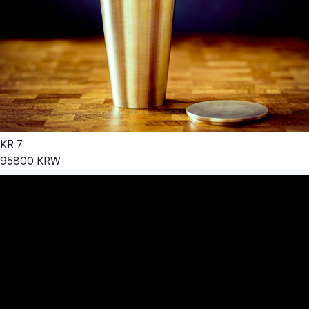
KR
7
95800
KRW