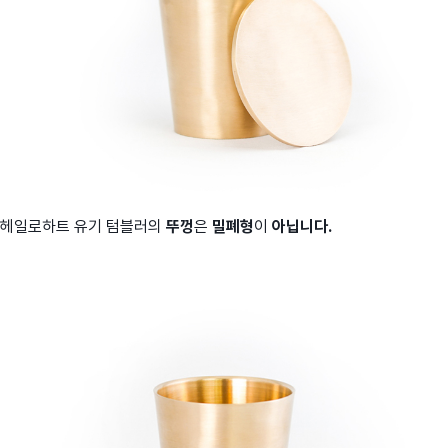
헤일로하트 유기 텀블러의
뚜껑
은
밀폐형
이
아닙니다.