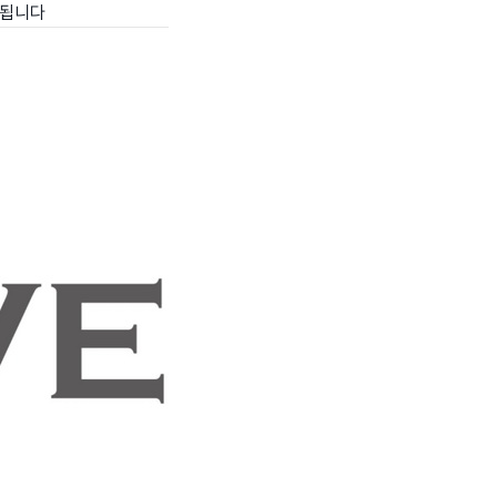
성됩니다
wadiz NEXT BRAND
와디즈 블로그
공
와디즈 파트너 서비스
브랜드 스토리
이
IP 라이선스 사업 신청
브랜드 슬로건
보
와디즈 스쿨
협력 프로그램
와디
도움말센터
와디즈 어워즈
채
서포터클럽 멤버십
성공 프로젝트