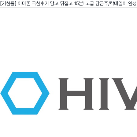
[키친툴] 아마존 극찬후기 담고 뒤집고 15분! 고급 담금주/칵테일이 완
친구
와디즈 에디션
메이커센터