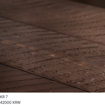
KR
7
42000
KRW