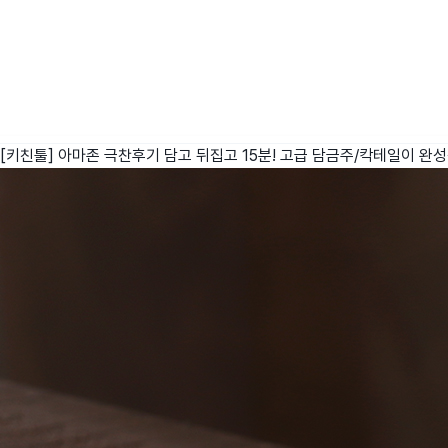
[키친툴] 아마존 극찬후기 담고 뒤집고 15분! 고급 담금주/칵테일이 완