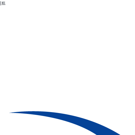
키트
wadiz NEXT BRAND
와디즈 블로그
공
와디즈 파트너 서비스
브랜드 스토리
이
IP 라이선스 사업 신청
브랜드 슬로건
보
와디즈 스쿨
협력 프로그램
와디
도움말센터
와디즈 어워즈
채
서포터클럽 멤버십
성공 프로젝트