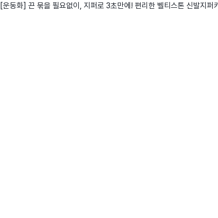
[운동화] 끈 묶을 필요없이, 지퍼로 3초만에! 편리한 벨티스톤 신발지퍼
친구
와디즈 에디션
메이커센터