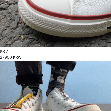
KR
7
27900
KRW