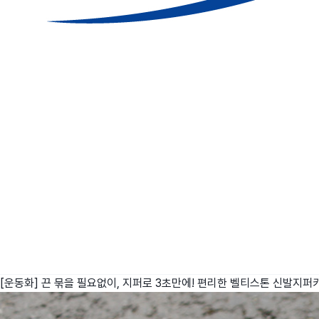
[운동화] 끈 묶을 필요없이, 지퍼로 3초만에! 편리한 벨티스톤 신발지퍼