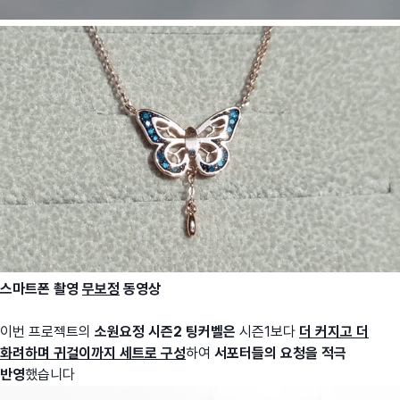
스마트폰 촬영
무보정
동영상
이번 프로젝트의
소원요정 시즌2 팅커벨은
시즌1보다
더 커지고 더
화려하며 귀걸이까지 세트로 구성
하여
서포터들의 요청을 적극
반영
했습니다