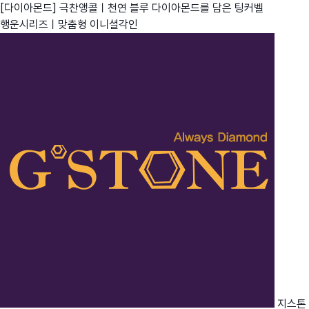
[다이아몬드] 극찬앵콜ㅣ천연 블루 다이아몬드를 담은 팅커벨
행운시리즈ㅣ맞춤형 이니셜각인
지스톤