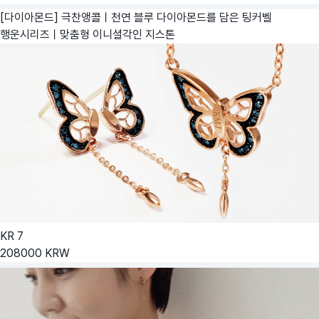
[다이아몬드] 극찬앵콜ㅣ천연 블루 다이아몬드를 담은 팅커벨
행운시리즈ㅣ맞춤형 이니셜각인
지스톤
KR
7
208000
KRW