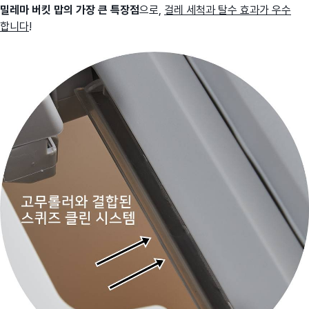
밀레마 버킷 맙의 가장 큰 특장점
으로,
걸레
세척과 탈수 효과가 우수
합니다
!