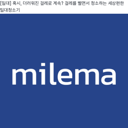
[밀대] 혹시, 더러워진 걸레로 계속? 걸레를 빨면서 청소하는 세상편한
밀대청소기