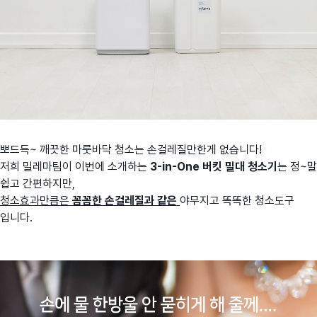
뽀드득~ 깨끗한 마룻바닥 청소는 손걸레질만한게 없습니다!
저희 밀레마팀이 이번에 소개하는
3-in-One 버킷 밀대 청소기
는 정~말
쉽고 간편하지만,
청소효과만큼은
꼼꼼한
손걸레질과 같은
야무지고 똑똑한 청소도구
입니다.