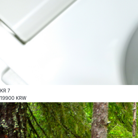
KR
7
19900
KRW