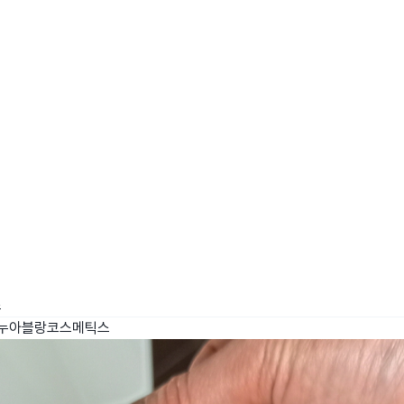
wadiz NEXT BRAND
와디즈 블로그
공
와디즈 파트너 서비스
브랜드 스토리
이
IP 라이선스 사업 신청
브랜드 슬로건
보
와디즈 스쿨
협력 프로그램
와디
도움말센터
와디즈 어워즈
채
서포터클럽 멤버십
성공 프로젝트
스
누아블랑코스메틱스