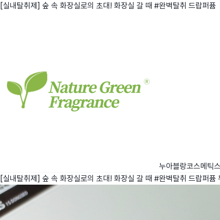
[실내탈취제] 숲 속 화장실로의 초대! 화장실 갈 때 #완벽탈취 드랍퍼퓸
친구
와디즈 에디션
메이커센터
누아블랑코스메틱
[실내탈취제] 숲 속 화장실로의 초대! 화장실 갈 때 #완벽탈취 드랍퍼퓸