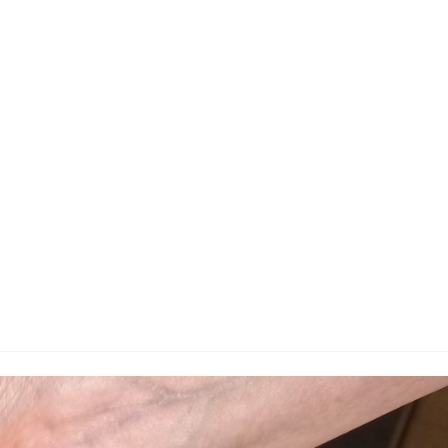
지사항
벤트
new
도자료
즈 IR
용