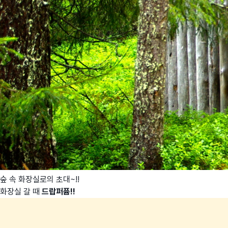
숲 속 화장실로의 초대~!!
화장실 갈 때
드랍퍼퓸!!