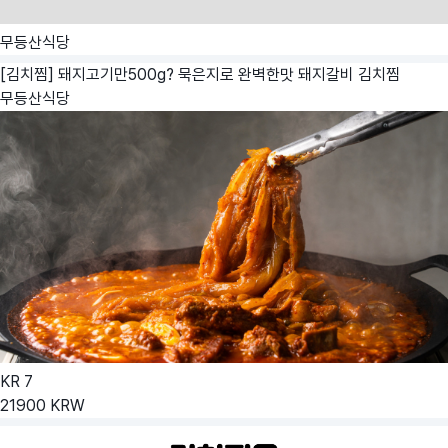
무등산식당
[김치찜] 돼지고기만500g? 묵은지로 완벽한맛 돼지갈비 김치찜
무등산식당
KR
7
21900
KRW