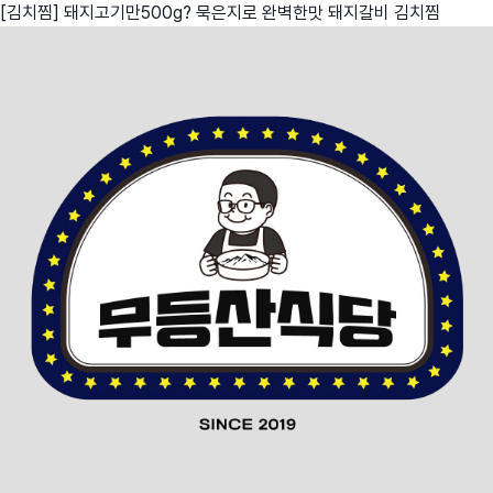
[김치찜] 돼지고기만500g? 묵은지로 완벽한맛 돼지갈비 김치찜