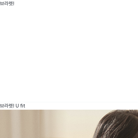
리브라렛!
wadiz NEXT BRAND
와디즈 블로그
공
와디즈 파트너 서비스
브랜드 스토리
이
IP 라이선스 사업 신청
브랜드 슬로건
보
와디즈 스쿨
협력 프로그램
와디
도움말센터
와디즈 어워즈
채
서포터클럽 멤버십
성공 프로젝트
리브라렛!
U fit