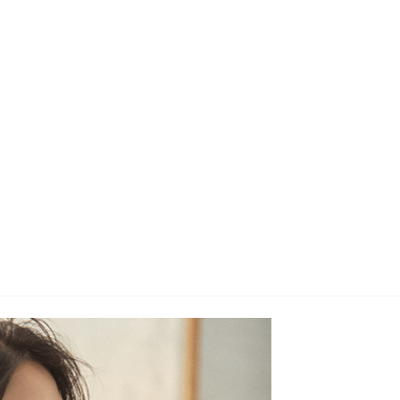
지사항
벤트
new
도자료
즈 IR
용