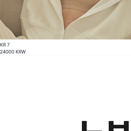
KR
7
24000
KRW