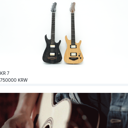
KR
7
750000
KRW