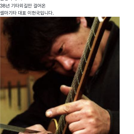
38년 기타외길만 걸어온
셀마기타 대표 이헌국입니다.