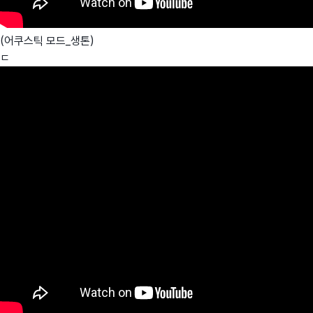
(어쿠스틱 모드_생톤)
ㄷ