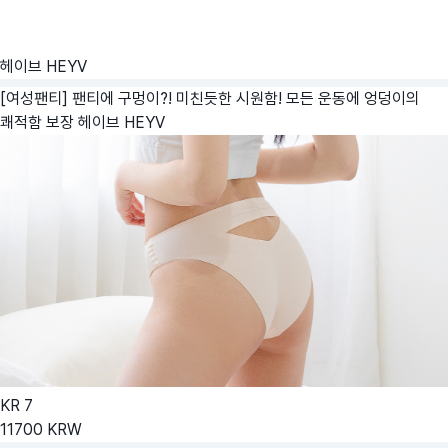
헤이브 HEYV
[여성팬티] 팬티에 구멍이?! 미친듯한 시원함! 모든 운동에 엉덩이의
쾌적함 보장
헤이브 HEYV
KR
7
11700
KRW