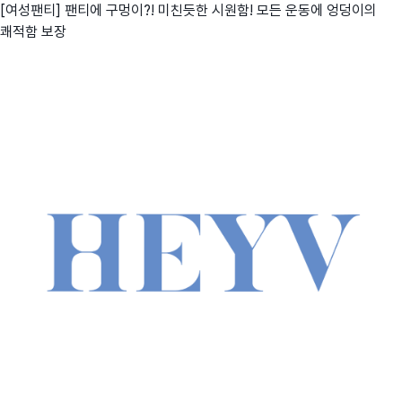
[여성팬티] 팬티에 구멍이?! 미친듯한 시원함! 모든 운동에 엉덩이의
쾌적함 보장