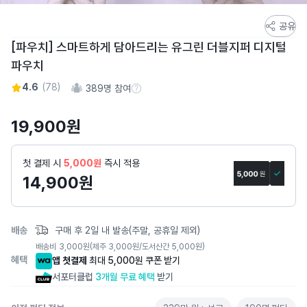
스
공유
토
[파우치] 스마트하게 담아드리는 유그린 더블지퍼 디지털
어
파우치
스
토
4.6
(
78
)
389
명 참여
참여 수 정보
리
상
19,900
원
세
페
첫 결제 시
5,000원
즉시 적용
이
14,900
원
지
배송
구매 후 2일 내 발송(주말, 공휴일 제외)
배송비
3,000
원
(제주 3,000원/도서산간 5,000원)
혜택
앱 첫결제
최대 5,000원 쿠폰 받기
서포터클럽
3개월 무료 혜택
받기