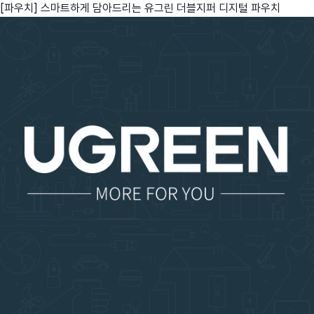
[파우치] 스마트하게 담아드리는 유그린 더블지퍼 디지털 파우치