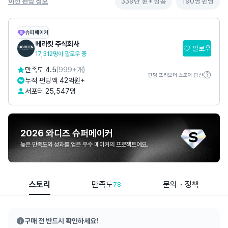
이전 펀딩 정보
339만 원+
성공
190명
펀딩
슈퍼메이커
베라킷 주식회사
팔로우
17,312명이 팔로우 중
만족도 4.5
(999+개)
펀딩·프리오더·스토어 합산
누적 펀딩액 42억원+
서포터 25,547명
2026 와디즈 슈퍼메이커
높은 만족도와 성과를 얻은 우수 메이커의 프로젝트예요.
스토리
만족도
문의・정책
78
구매 전 반드시 확인하세요!