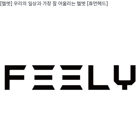
[헬멧] 우리의 일상과 가장 잘 어울리는 헬멧 [휴먼헤드]