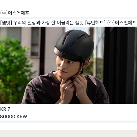
(주)에스앤에프
[헬멧] 우리의 일상과 가장 잘 어울리는 헬멧 [휴먼헤드]
(주)에스앤에프
KR
7
80000
KRW