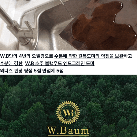
W.B만의 4번의 오일링으로
수분에 약한 원목도마의 약점을 보완
하고
수분에 강한
W.B 호주 블랙우드 엔드그레인 도마
와디즈
펀딩 평점 5점 만점에 5점