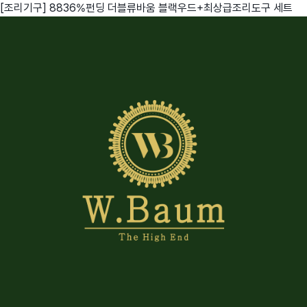
[조리기구] 8836%펀딩 더블류바움 블랙우드+최상급조리도구 세트