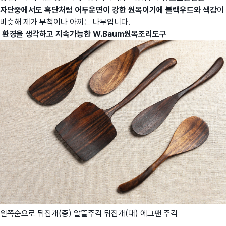
자단중에서도 흑단처럼 어두운면이 강한 원목이기에 블랙우드와 색감
이
비슷해 제가 무척이나 아끼는 나무입니다.
환경을 생각하고 지속가능한 W.Baum원목조리도구
왼쪽순으로 뒤집개(중) 알뜰주걱 뒤집개(대) 에그팬 주걱