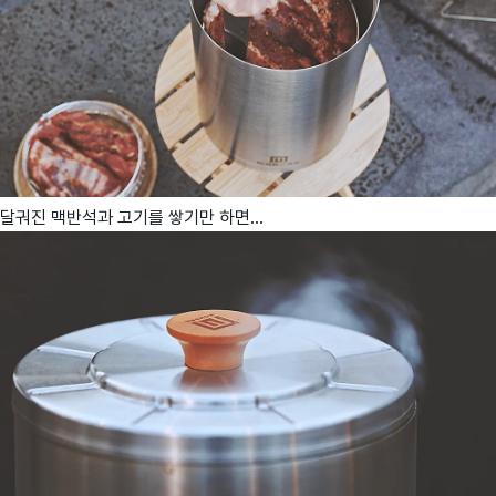
달궈진 맥반석과 고기를 쌓기만 하면...