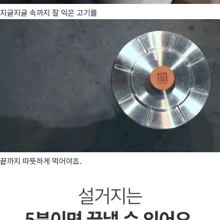
지글지글 속까지 잘 익은 고기를
끝까지 따뜻하게 먹어야죠.