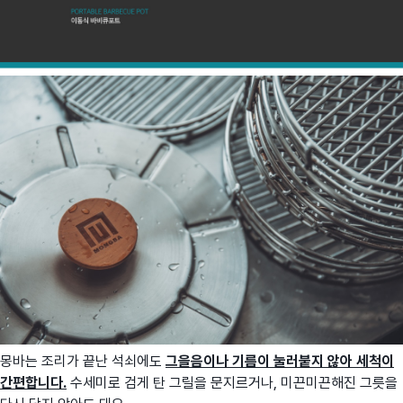
몽바는 조리가 끝난 석쇠에도
그을음이나 기름이 눌러붙지 않아 세척이
간편합니다.
수세미로 검게 탄 그릴을 문지르거나, 미끈미끈해진 그릇을