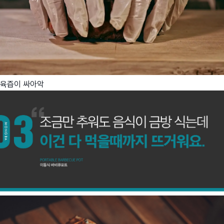
육즙이 싸아악