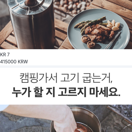
KR
7
415000
KRW