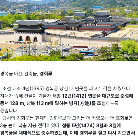
경복궁 대표 건축물,
경회루
조선 태조 4년(1395) 경복궁 창건 때 연못을 파고 누각을 세웠으나
지대가 습해 건물이 기울자
태종 12년(1412) 연못을 대규모로 준설해
동서 128 m, 남북 113 m에 달하는 방지(方池)를 조성
하도록
했습니다.
당시의 경회루는 현재의 경회루보다 크기는 더 작았으나 더 호화로운
3층 높이 복층 지붕 전각이었다.
성종 5년(1474) 3월과 8월에
경복궁을 대대적으로 중수하였는데, 이때 경회루를 헐고 다시 지으면서