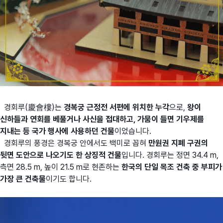
경회루(慶會樓)는
경복궁 근정전 서편에 위치한 누각
으로,
왕이
신하들과 연회를 베풀거나 사신을 접대하고, 가뭄이 들면 기우제를
지내는 등 국가 행사에 사용하던 건물
이었습니다.
경회루의 풍경은 경복궁 안에서도 백미로 꼽혀
만원권 지폐 구권의
뒷면 도안으로 나오기도 한 상징적 건물
입니다. 경회루는 정면 34.4 m,
측면 28.5 m, 높이 21.5 m로 현존하는
한국의 단일 목조 건축 중 부피가
가장 큰 건축물
이기도 합니다.