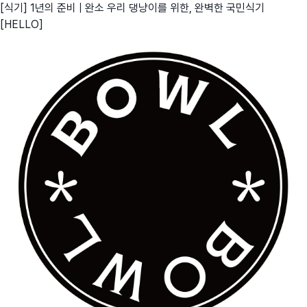
[식기] 1년의 준비 | 완소 우리 댕냥이를 위한, 완벽한 국민식기
[HELLO]