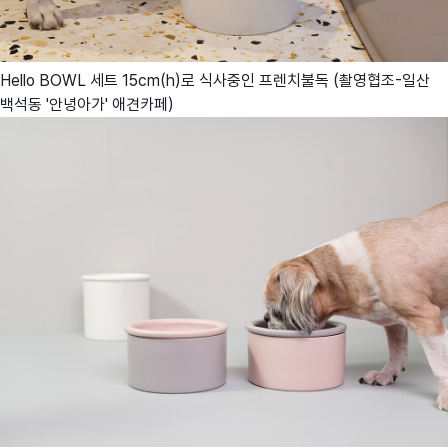
Hello BOWL 세트 15cm(h)로 식사중인 프렌치불독 (촬영협조-일산
백석동 '안녕아가' 애견카페)