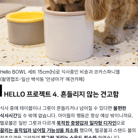
Hello BOWL 세트 15cm(h)로 식사중인 비숑과 코카스파니엘
(촬영협조-일산 백석동 '안녕아가' 애견카페)
식사 중에 테이블이나 그릇이 흔들리거나 넘어질 수 있다면
불편한
식사시간
일 수 밖에 없습니다. 아이들의 행동은 항상 예상 밖이니까요.
헬로볼은 일반 그릇과 다르게
묵직한 중량감과 일자형 디자인
으로
끌리는 움직임과 넘어질 가능성을 최소화
했으며, 헬로볼과 스탠드 볼의
접촉유격을 고려하여
딸그락 거리는 소음도 최소화
하였습니다.