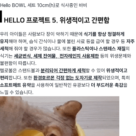
Hello BOWL 세트 10cm(h)로 식사중인 바비
우리 아이들은 사람보다 장이 약하기 때문에
식기를 항상 청결하게
유지
해야 하며, 습식 간식이나 물에 불린 사료 등을 급여 할 경우 등
자주
세척
해 줘야 할 경우가 많습니다. 또한
플라스틱이나 스텐레스 재질
의
식기는
세균번식, 세제 잔여물, 전자레인지 사용제한
등의 위생문제와
불편함이 따릅니다.
헬로볼은 스탠드볼과
분리되어
간편하게 세척
할 수 있어
위생적이고
편리
합니다. 또한
환경호르몬 걱정 없는 도자기로 제작
되었으며, 특히
소프트매트 유약
을 사용하여 일반적인 유광보다
더 부드러운 촉감
을
느낄 수 있습니다.