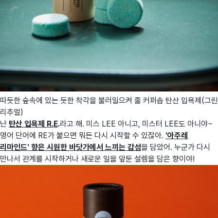
따듯한 숲속에 있는 듯한 착각을 불러일으켜 줄 커퍼솝 탄산 입욕제(그린
리추얼)
난
탄산 입욕제 R.E
.
라고 해. 미스 LEE 아니고, 미스터 LEE도 아니야~
영어 단어에 RE가 붙으면 뭐든 다시 시작할 수 있잖아.
'아주레
리마인드' 향은
시원한 바닷가에서 느끼는 감성
을 담았어. 누군가 다시
만나서 관계를 시작하거나 새로운 일을 앞둔 설렘을 담은 향이야!