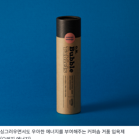
싱그러우면서도 우아한 에너지를 부여해주는 커퍼솝 거품 입욕제