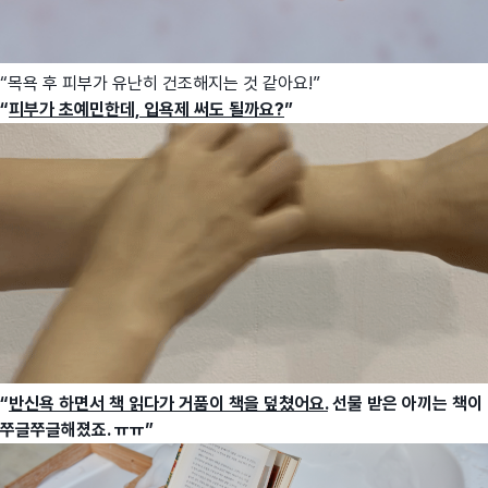
“목욕 후 피부가 유난히 건조해지는 것 같아요!”
“
피부가 초예민한데, 입욕제 써도 될까요?
”
“
반신욕 하면서 책 읽다가 거품이 책을 덮쳤어요.
선물 받은 아끼는 책이
쭈글쭈글해졌죠. ㅠㅠ”