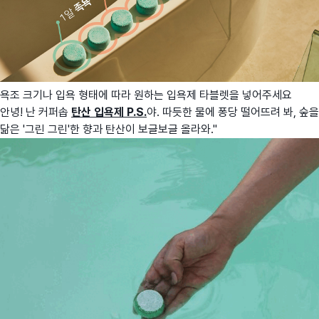
욕조 크기나 입욕 형태에 따라 원하는 입욕제 타블렛을 넣어주세요
안녕! 난 커퍼솝
탄
산 입욕제 P.S.
야. 따듯한 물에 퐁당 떨어뜨려 봐, 숲을
닮은 '그린 그린'한 향과 탄산이 보글보글 올라와."