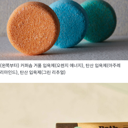
(왼쪽부터) 커퍼솝 거품 입욕제(오렌지 에너지), 탄산 입욕제(아주레
리마인드), 탄산 입욕제(그린 리추얼)