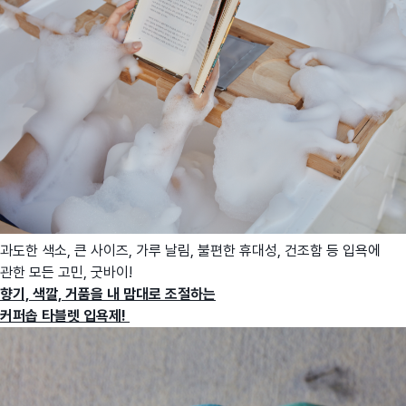
과도한 색소, 큰 사이즈, 가루 날림, 불편한 휴대성, 건조함 등 입욕에
관한 모든 고민, 굿바이!
향기, 색깔, 거품을 내 맘대로 조절하는
커퍼솝 타블렛 입욕제!