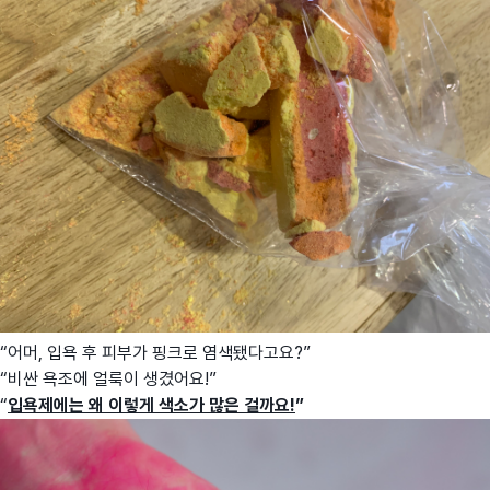
“어머, 입욕 후 피부가 핑크로 염색됐다고요?”
“비싼 욕조에 얼룩이 생겼어요!”
“
입욕제에는 왜 이렇게 색소가 많은 걸까요!
”