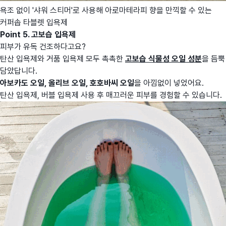
욕조 없이 '샤워 스티머'로 사용해 아로마테라피 향을 만끽할 수 있는
커퍼솝 타블렛 입욕제
Point 5. 고보습 입욕제
피부가 유독 건조하다고요?
탄산 입욕제와 거품 입욕제 모두 촉촉한
고보습 식물성 오일 성분
을 듬뿍
담았답니다.
아보카도 오일, 올리브 오일, 호호바씨 오일
을 아낌없이 넣었어요.
탄산 입욕제, 버블 입욕제 사용 후 매끄러운 피부를 경험할 수 있습니다.