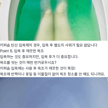
커퍼솝 탄산 입욕제의 경우, 입욕 후 별도의 샤워가 필요 없답니다
Point 6. 입욕 후 깨끗한 욕조
입욕하는 것도 중요하지만, 입욕 후가 더 중요합니다.
욕조를 씻는 것이 매번 번거로우시죠?
커퍼솝 입욕제는 사용 후 욕조가 깨끗한 것이 특징!
욕조에 반짝이나 꽃잎 등 이물질이 없어 욕조 청소를 안 해도 되니까요.