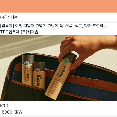
(주)커퍼솝
[입욕제] 여행 떠날때 가볍게 가방에 쏙! 거품, 색깔, 향기 조절하는
TPO입욕제
(주)커퍼솝
KR
7
18000
KRW