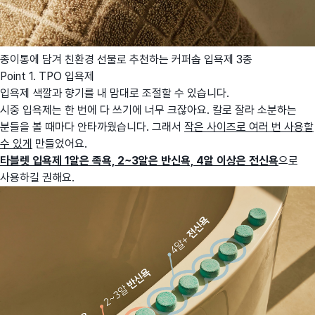
종이통에 담겨 친환경 선물로 추천하는 커퍼솝 입욕제 3종
Point 1. TPO 입욕제
입욕제 색깔과 향기를 내 맘대로 조절할 수 있습니다.
시중 입욕제는 한 번에 다 쓰기에 너무 크잖아요. 칼로 잘라 소분하는
분들을 볼 때마다 안타까웠습니다. 그래서
작은 사이즈로 여러 번 사용할
수 있게
만들었어요.
타블렛 입욕제 1알은 족욕,
2~3알은 반신욕,
4알 이상은 전신욕
으로
사용하길 권해요.