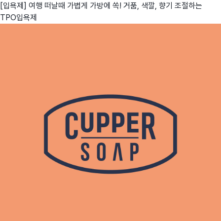
[입욕제] 여행 떠날때 가볍게 가방에 쏙! 거품, 색깔, 향기 조절하는
TPO입욕제