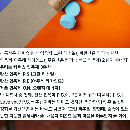
초록색은 커퍼솝 탄산 입욕제(그린 리추얼), 파란색은 커퍼솝 탄산
입욕제(아주레 리마인드), 주홍색은 커퍼솝 버블 입욕제(오렌지 에너지)
우리는 커퍼솝 입욕제 3총사
탄산 입욕제 P.S.(그린 리추얼)
탄산 입욕제 R.E.(아주레 리마인드)
거품 입욕제 O.N.(오렌지 에너지)
난 삼총사 중 첫째,
탄산 입욕제 P.S.
야. PS 하면 뭐가 떠올라? P.S. I
Love you? P.S.는 추신이라는 의미도 있지만, 편안한 입욕 후
심신의
평화
를 가졌으면 하는 바람도 담았어.
'
그린 리추얼' 향인데, 숲속에 있는
듯한 따듯한 흙냄새와 풀 내음이 피곤한 몸과 마음을 어루만져 줄 거야.