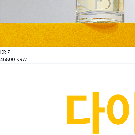
KR
7
46800
KRW