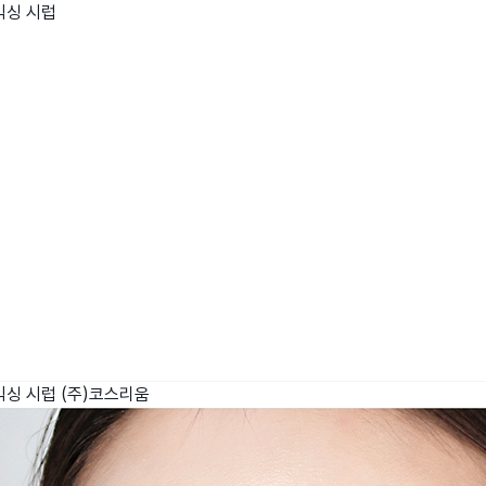
믹싱 시럽
wadiz NEXT BRAND
와디즈 블로그
공
와디즈 파트너 서비스
브랜드 스토리
이
IP 라이선스 사업 신청
브랜드 슬로건
보
와디즈 스쿨
협력 프로그램
와디
도움말센터
와디즈 어워즈
채
서포터클럽 멤버십
성공 프로젝트
믹싱 시럽
(주)코스리움