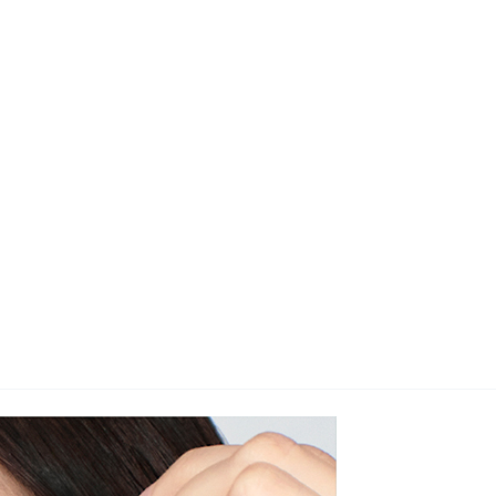
지사항
벤트
new
도자료
즈 IR
용