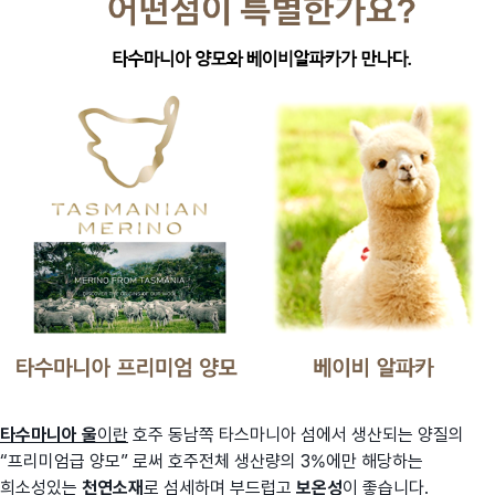
타수마니아 울
이란
호주 동남쪽 타스마니아 섬에서 생산되는 양질의
“프리미엄급 양모” 로써 호주전체 생산량의 3%에만 해당하는
희소성있는
천연소재
로 섬세하며 부드럽고
보온성
이 좋습니다.