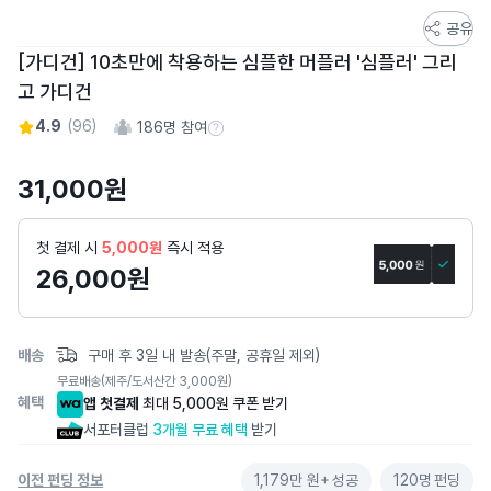
스
공유
토
[가디건] 10초만에 착용하는 심플한 머플러 '심플러' 그리
어
고 가디건
스
토
4.9
(
96
)
186
명 참여
참여 수 정보
리
상
31,000
원
세
페
첫 결제 시
5,000원
즉시 적용
이
26,000
원
지
배송
구매 후 3일 내 발송(주말, 공휴일 제외)
무료배송
(제주/도서산간 3,000원)
혜택
앱 첫결제
최대 5,000원 쿠폰 받기
서포터클럽
3개월 무료 혜택
받기
이전 펀딩 정보
1,179만 원+
성공
120명
펀딩