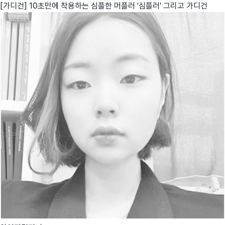
[가디건] 10초만에 착용하는 심플한 머플러 '심플러' 그리고 가디건