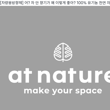
[차량용방향제] 어? 차 안 향기가 왜 이렇게 좋아? 100% 유기농 천연
친구
와디즈 에디션
메이커센터