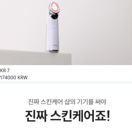
KR
7
174000
KRW