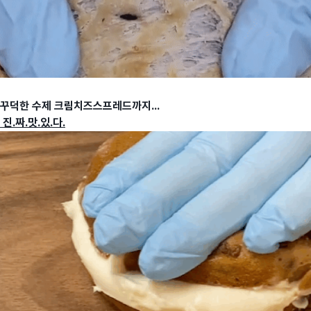
꾸덕한 수제 크림치즈스프레드까지...
진.짜.맛.있.다.