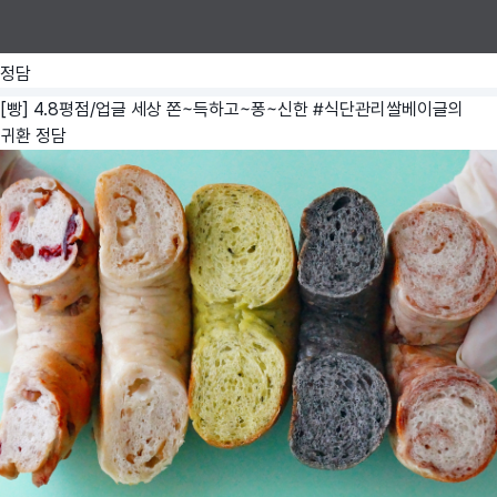
정담
[빵] 4.8평점/업글 세상 쫀~득하고~퐁~신한 #식단관리쌀베이글의
귀환
정담