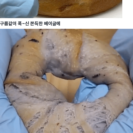
구름같이 폭~신 쫀득한 베이글에