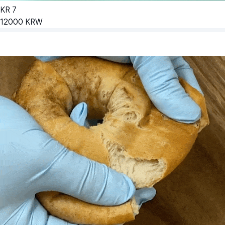
KR
7
12000
KRW