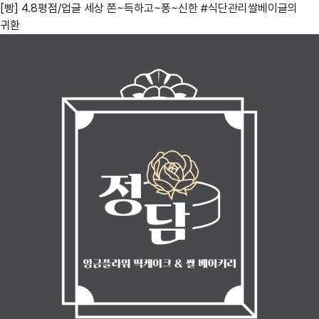
[빵] 4.8평점/업글 세상 쫀~득하고~퐁~신한 #식단관리쌀베이글의
귀환