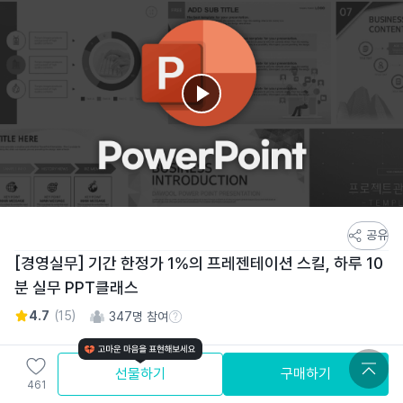
스
공유
토
[경영실무] 기간 한정가 1%의 프레젠테이션 스킬, 하루 10
어
분 실무 PPT클래스
스
토
4.7
(
15
)
347
명 참여
참여 수 정보
리
상
129,000
원
선물하기
구매하기
세
461