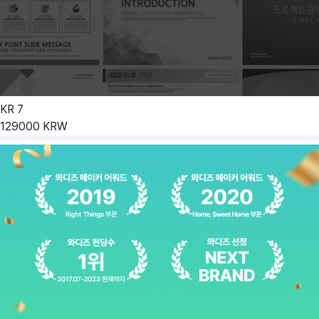
KR
7
129000
KRW