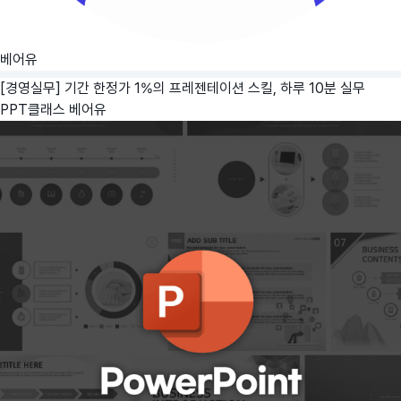
베어유
[경영실무] 기간 한정가 1%의 프레젠테이션 스킬, 하루 10분 실무
PPT클래스
베어유