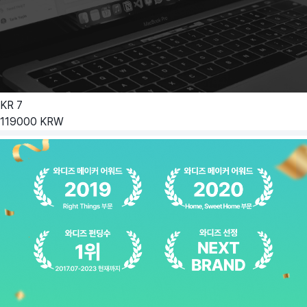
KR
7
119000
KRW