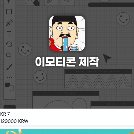
KR
7
129000
KRW