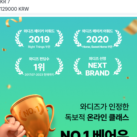
KR
7
129000
KRW