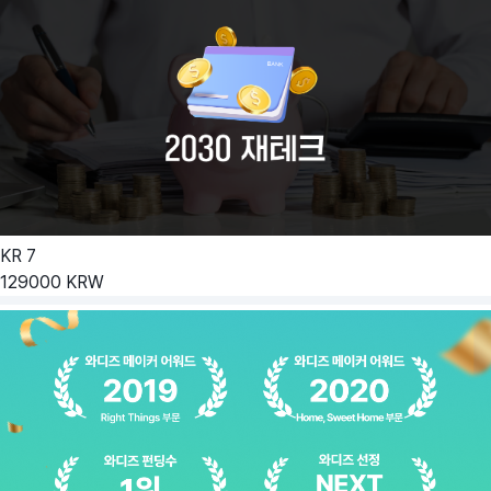
KR
7
129000
KRW