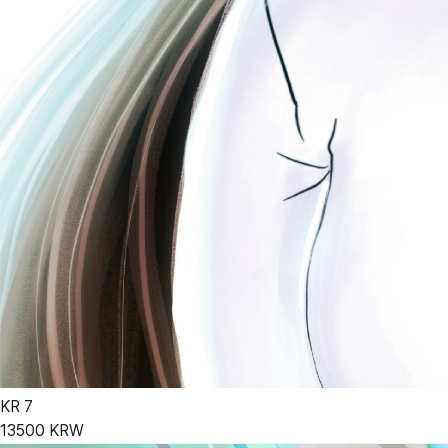
KR
7
13500
KRW