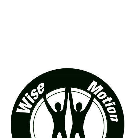
wadiz NEXT BRAND
와디즈 블로그
공
와디즈 파트너 서비스
브랜드 스토리
이
IP 라이선스 사업 신청
브랜드 슬로건
보
와디즈 스쿨
협력 프로그램
와디
도움말센터
와디즈 어워즈
채
서포터클럽 멤버십
성공 프로젝트