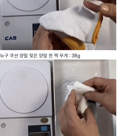
뉴구 쿠션 양말 젖은 양말 한 짝 무게 : 38g