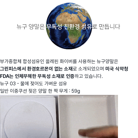
부가중합체 합성섬유인 올레핀 화이버를 사용하는 뉴구양말은
그린피스에서 환경호르몬이 없는 소재
로 소개되었으며
미국 식약청
FDA는 인체무해한 무독성 소재로 인증
하고 있습니다.
뉴구 03 - 물에 젖어도 가벼운 섬유
일반 이중쿠션 젖은 양말 한 짝 무게 : 59g