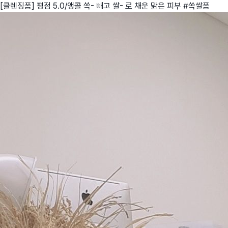
[클렌징폼] 평점 5.0/앵콜 쏙- 빼고 쌀- 로 채운 맑은 피부 #쏙쌀폼
친구
와디즈 에디션
메이커센터