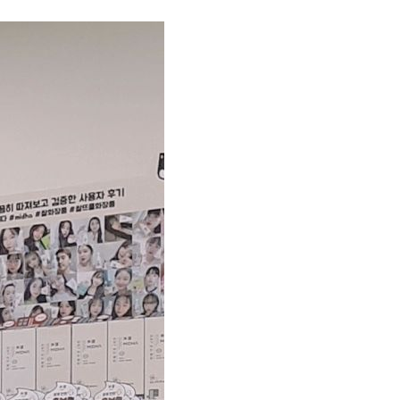
지사항
벤트
new
도자료
즈 IR
용