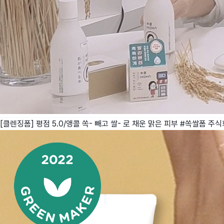
[클렌징폼] 평점 5.0/앵콜 쏙- 빼고 쌀- 로 채운 맑은 피부 #쏙쌀폼
주식