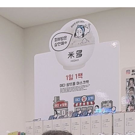
wadiz NEXT BRAND
와디즈 블로그
공
와디즈 파트너 서비스
브랜드 스토리
이
IP 라이선스 사업 신청
브랜드 슬로건
보
와디즈 스쿨
협력 프로그램
와디
도움말센터
와디즈 어워즈
채
서포터클럽 멤버십
성공 프로젝트