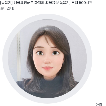
[녹음기] 앵콜요청쇄도 화제의 괴물용량 녹음기, 무려 500시간
살아있다!
아리