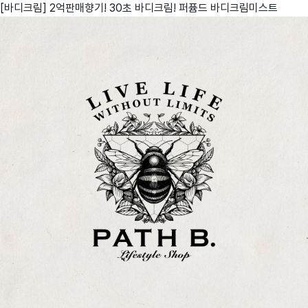
[바디크림] 2억판매향기! 30초 바디크림! 퍼퓸드 바디크림미스트