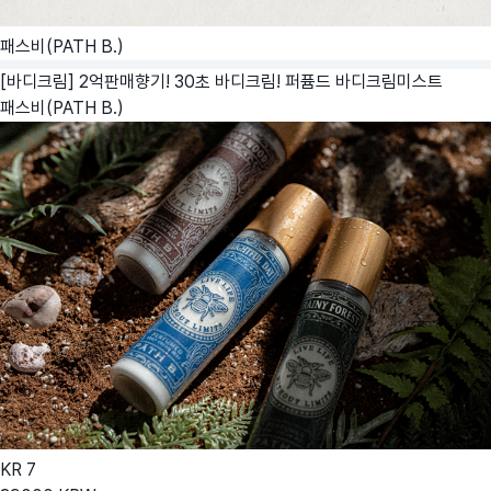
패스비(PATH B.)
[바디크림] 2억판매향기! 30초 바디크림! 퍼퓸드 바디크림미스트
패스비(PATH B.)
KR
7